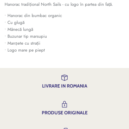
Hanorac tradițional North Sails - cu logo în partea din față.
• Hanorac din bumbac organic
• Cu glugă
• Mânecă lungă
• Buzunar tip marsupiu
• Manșete cu strații
• Logo mare pe piept
LIVRARE IN ROMANIA
PRODUSE ORIGINALE