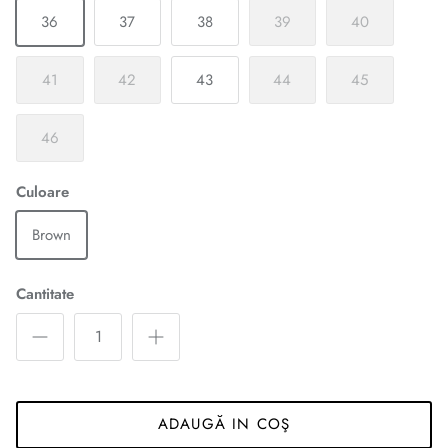
36
37
38
39
40
41
42
43
44
45
46
Culoare
Brown
Cantitate
ADAUGĂ IN COŞ