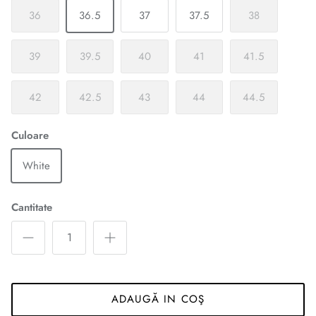
36
36.5
37
37.5
38
39
39.5
40
41
41.5
42
42.5
43
44
44.5
Culoare
White
Cantitate
ADAUGĂ IN COŞ