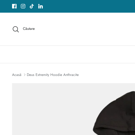
Sari
peste
acest
conținut
Căutare
Acasă
Deus Extremity Hoodie Anthracite