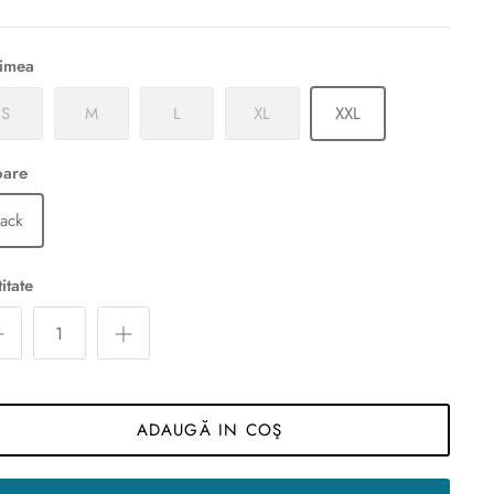
imea
S
M
L
XL
XXL
oare
lack
itate
ADAUGĂ IN COŞ