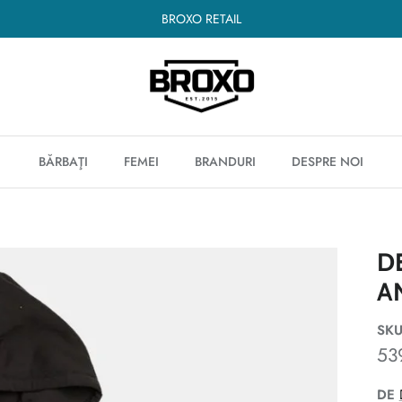
BROXO RETAIL
BĂRBAŢI
FEMEI
BRANDURI
DESPRE NOI
D
A
SKU
53
DE