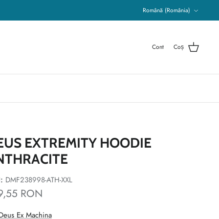
Limba
Română (România)
Cont
Coș
EUS EXTREMITY HOODIE
NTHRACITE
:
DMF238998-ATH-XXL
9,55 RON
Deus Ex Machina