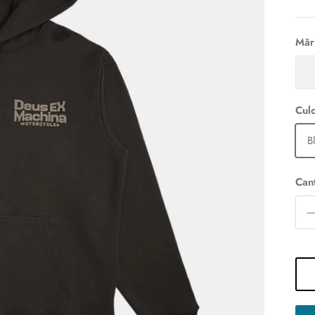
Măr
Cul
B
Cant