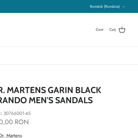
Limba
Română (România)
Cont
Coș
R. MARTENS GARIN BLACK
RANDO MEN'S SANDALS
:
30766001-45
0,00 RON
Dr. Martens