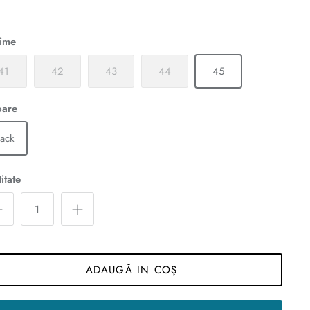
ime
41
42
43
44
45
oare
lack
itate
ADAUGĂ IN COŞ