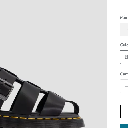
Mãr
Cul
B
Cant