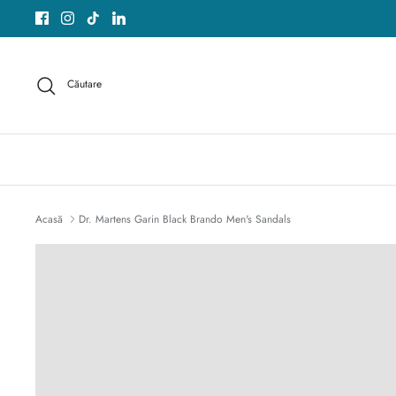
Sari
peste
acest
conținut
Căutare
Acasă
Dr. Martens Garin Black Brando Men's Sandals