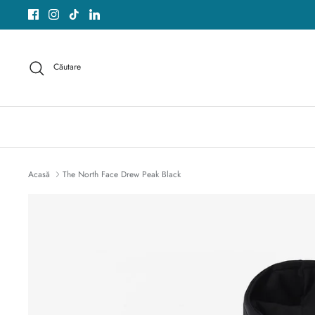
Sari
peste
acest
conținut
Căutare
Acasă
The North Face Drew Peak Black