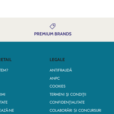
PREMIUM BRANDS
ETAIL
LEGALE
TEM?
ANTIFRAUDĂ
ANPC
COOKIES
IMI
TERMENI ŞI CONDIŢII
TATE
CONFIDENŢIALITATE
EAZĂ-NE
COLABORĂRI ȘI CONCURSURI