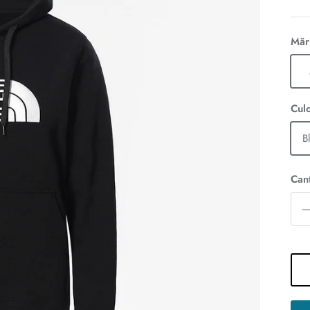
Măr
Cul
B
Cant