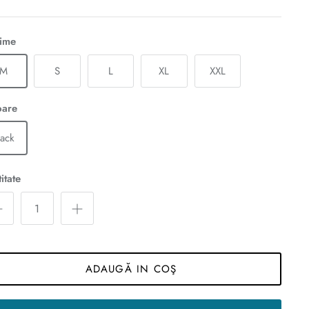
ime
M
S
L
XL
XXL
oare
lack
itate
ADAUGĂ IN COŞ