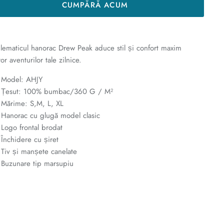
CUMPĂRĂ ACUM
ematicul hanorac Drew Peak aduce stil și confort maxim
ror aventurilor tale zilnice.
Model: AHJY
Țesut: 100% bumbac/360 G / M²
Mărime: S,M, L, XL
Hanorac cu glugă model clasic
Logo frontal brodat
Închidere cu șiret
Tiv și manșete canelate
Buzunare tip marsupiu