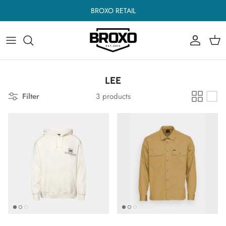
Skip
BROXO RETAIL
to
content
Încălţăminte
Încălţăminte
A - C
Îmbrăcăminte
Îmbrăcăminte
C - F
LEE
Accesorii
Accesorii
F - L
Filter
3 products
M - R
R - Z