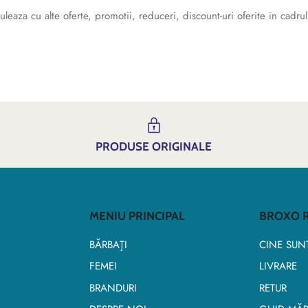
aza cu alte oferte, promotii, reduceri, discount-uri oferite in cadrul
PRODUSE ORIGINALE
MENIU PRINCIPAL
BROXO R
BĂRBAŢI
CINE SUN
FEMEI
LIVRARE
BRANDURI
RETUR