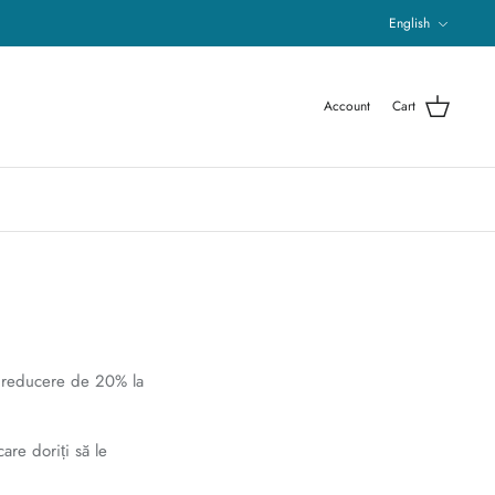
Language
English
Account
Cart
 reducere de 20% la
are doriți să le