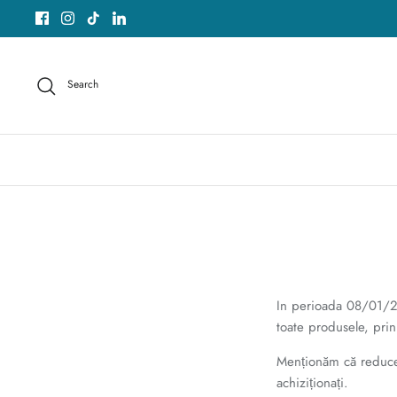
Skip
to
content
Search
In perioada 08/01/2
toate produsele, pri
Menționăm că reducere
achiziționați.